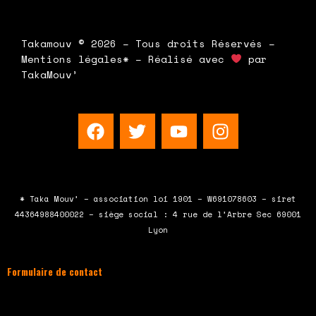
Takamouv © 2026 – Tous droits Réservés –
Mentions légales* – Réalisé avec
par
TakaMouv’
F
T
Y
I
a
w
o
n
c
i
u
s
e
t
t
t
b
t
u
a
* Taka Mouv’ – association loi 1901 – W691078603 – siret
o
e
b
g
44364988400022 – siège social : 4 rue de l’Arbre Sec 69001
o
r
e
r
Lyon
k
a
m
Formulaire de contact
À compléter et envoyer en cliquant sur le
bouton en bas du formulaire !