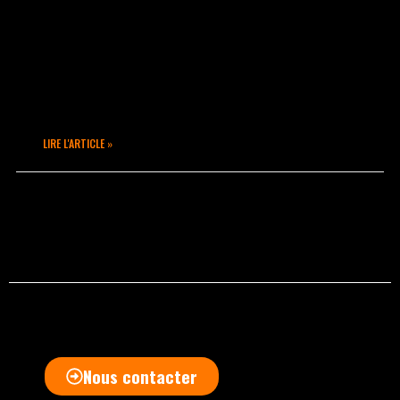
Un jour particulier, une femme
particulière : RedLocks. Femme battante
et pionnière, elle fonde Taka Move en
1994, devenu Taka Mouv’ en 1998 :
première
LIRE L'ARTICLE »
avril 11, 2020
Aucun commentaire
Nous contacter