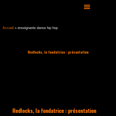
Aller
au
contenu
COURS DE DANSE HIP HOP À LYON
Accueil
»
enseignante danse hip hop
Redlocks, la fondatrice : présentation
Filter les articles :
TOUS
ACTUALITÉS
CULTURE HIP HOP
NOS CONSEILS
PLAYLIST
Redlocks, la fondatrice : présentation