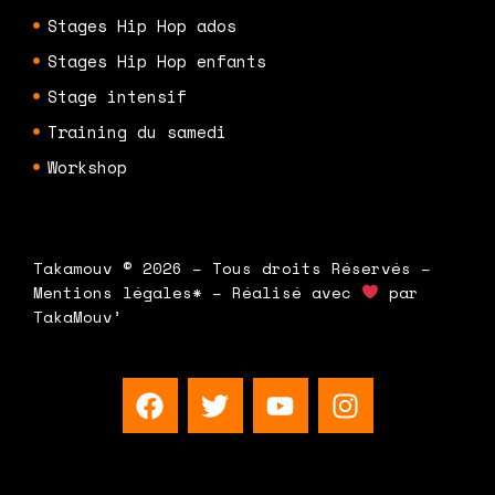
Stages Hip Hop ados
Stages Hip Hop enfants
Stage intensif
Training du samedi
Workshop
Takamouv © 2026 – Tous droits Réservés –
Mentions légales* – Réalisé avec
par
TakaMouv’
F
T
Y
I
a
w
o
n
c
i
u
s
e
t
t
t