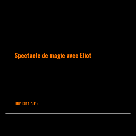
Spectacle de magie avec Eliot
Mentalisme, casse-tête et guitare blind
test ; en moins d’une heure le jeune
magicien offrait une expérience
médiumnique à ses spectateurs.
LIRE L'ARTICLE »
février 2, 2023
Aucun commentaire