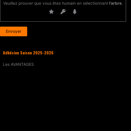
Veuillez prouver que vous êtes humain en sélectionnant
l’arbre
.
Adhésion Saison 2025-2026
Les
AVANTAGES
Entraînement
tous les samedis (sur
réservation)
15% de réduction
sur tous les évènements
(workshops, stages enfants, stage
intensif, battles, soirées DJ Set, etc.)
Tarif réduit
sur les cours particuliers
Evènements exclusifs adhérent·e
(soirée
d’intégration, repas, etc.)