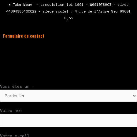
b
t
u
a
* Taka Mouv’ – association loi 1901 – W691078603 – siret
o
e
b
g
44364988400022 – siège social : 4 rue de l’Arbre Sec 69001
o
r
e
r
Lyon
k
a
m
Formulaire de contact
À compléter et envoyer en cliquant sur le
bouton en bas du formulaire !
Nous vous répondrons par mail rapidement
Vous êtes un :
Votre nom
Votre e-mail