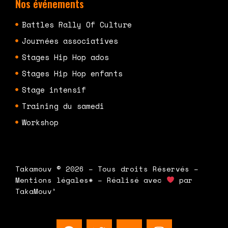
Nos événements
Battles Rally Of Culture
Journées associatives
Stages Hip Hop ados
Stages Hip Hop enfants
Stage intensif
Training du samedi
Workshop
Takamouv © 2026 – Tous droits Réservés –
Mentions légales* – Réalisé avec
par
TakaMouv’
F
T
Y
I