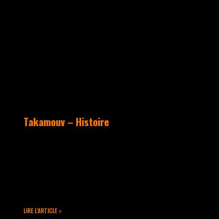
CULTURE HIP HOP
Takamouv – Histoire
Ecole des Danses Hip Hop fondée en 1998
spécialisée dans la culture OldSchool,
Takamouv organise un planning à la
semaine avec des cours de Popping,
Locking, Break Dance, Freestyle
LIRE L'ARTICLE »