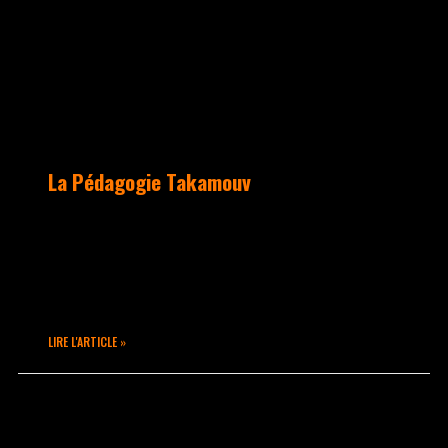
La Pédagogie Takamouv
“A Takamouv, on n’apprend pas seulement
à bouger, c’est tout un monde qui ouvre
ses portes lorsque l’on rentre dans le
studio.”
LIRE L'ARTICLE »
septembre 10, 2020
Aucun commentaire