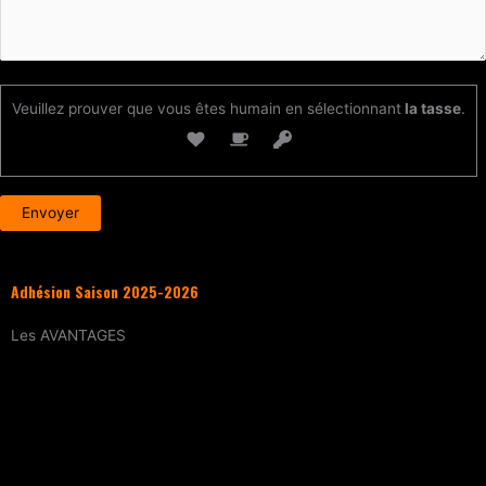
Veuillez prouver que vous êtes humain en sélectionnant
la tasse
.
Adhésion Saison 2025-2026
Les
AVANTAGES
Entraînement
tous les samedis (sur
réservation)
15% de réduction
sur tous les évènements
(workshops, stages enfants, stage
intensif, battles, soirées DJ Set, etc.)