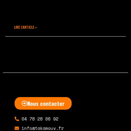
et pionnière, elle fonde Taka Move en
1994, devenu Taka Mouv’ en 1998 :
première
LIRE L'ARTICLE »
avril 11, 2020
Aucun commentaire
Nous contacter
04 78 28 06 92
info@takamouv.fr