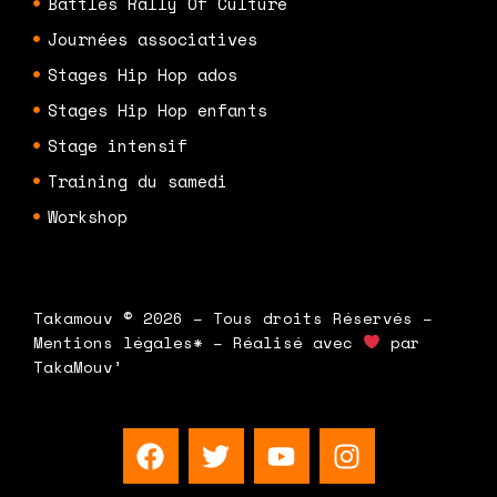
Battles Rally Of Culture
Journées associatives
Stages Hip Hop ados
Stages Hip Hop enfants
Stage intensif
Training du samedi
Workshop
Takamouv © 2026 – Tous droits Réservés –
Mentions légales* – Réalisé avec
par
TakaMouv’
F
T
Y
I
a
w
o
n
c
i
u
s