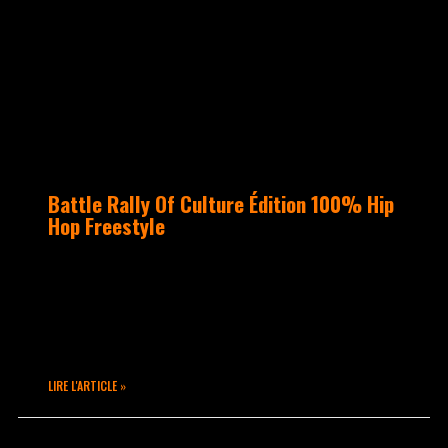
Battle Rally Of Culture Édition 100% Hip
Hop Freestyle
Tous rassemblés autour du battle Rally
Of Culture Hip Hop 2vs2 avec des
danseurs venus de Paris, de Lyon et
d’autres villes, et de Suisse aussi !
LIRE L'ARTICLE »
novembre 22, 2022
Un commentaire