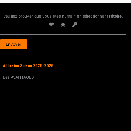
Veuillez prouver que vous êtes humain en sélectionnant
l’étoile
.
Adhésion Saison 2025-2026
Les
AVANTAGES
Entraînement
tous les samedis (sur
réservation)
15% de réduction
sur tous les évènements
(workshops, stages enfants, stage
intensif, battles, soirées DJ Set, etc.)
Tarif réduit
sur les cours particuliers
Evènements exclusifs adhérent·e
(soirée