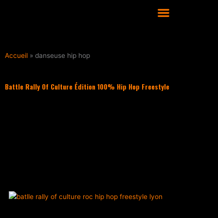
Aller
au
contenu
COURS DE DANSE HIP HOP À LYON
Accueil
»
danseuse hip hop
Battle Rally Of Culture Édition 100% Hip Hop Freestyle
Filter les articles :
TOUS
ACTUALITÉS
CULTURE HIP HOP
NOS CONSEILS
PLAYLIST
ACTUALITÉS