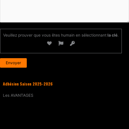
Veuillez prouver que vous êtes humain en sélectionnant
la clé
.
Adhésion Saison 2025-2026
Les
AVANTAGES
Entraînement
tous les samedis (sur
réservation)
15% de réduction
sur tous les évènements
(workshops, stages enfants, stage