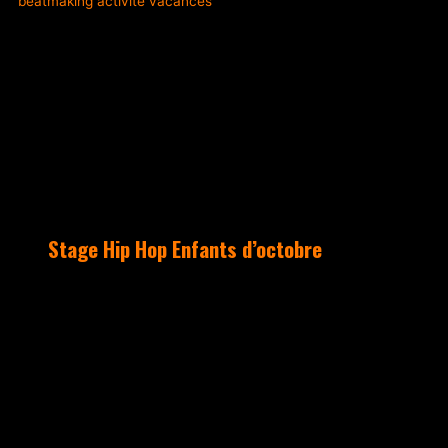
ACTUALITÉS
Stage Hip Hop Enfants d’octobre
3 jours de stage pour s’immerger dans
la culture Hip Hop en passant par le
graff, le rap, le beatmaking et la
danse.
C’est LE rendez-vous pour les Kids sur
ce mois d’octobre.