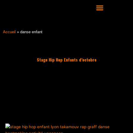
Aller
au
contenu
COURS DE DANSE HIP HOP À LYON
Accueil
»
danse enfant
Stage Hip Hop Enfants d’octobre
Filter les articles :
TOUS
ACTUALITÉS
CULTURE HIP HOP
NOS CONSEILS
PLAYLIST