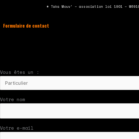
* Taka Mouv’ – association loi 1901 – W691
Formulaire de contact
À compléter et envoyer en cliquant sur le bouton
Nous vous répondrons par mail rapidement
Vous êtes un :
Votre nom
Votre e-mail