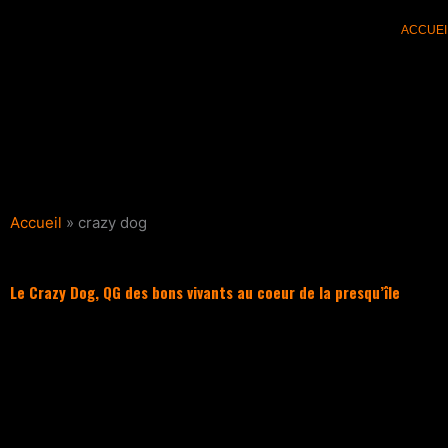
Aller
ACCUEI
au
contenu
Accueil
»
crazy dog
Le Crazy Dog, QG des bons vivants au coeur de la presqu’île
Filter les articles :
TOUS
ACTUALI