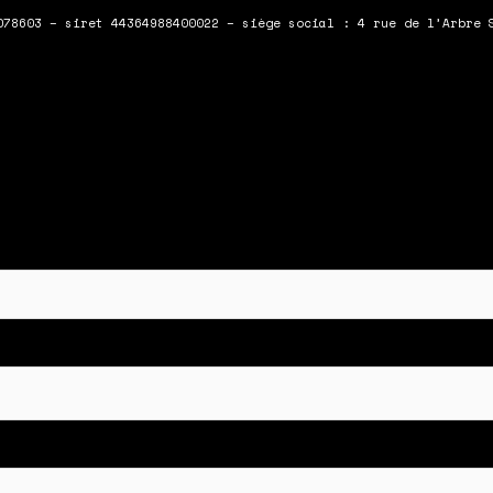
078603 – siret 44364988400022 – siège social : 4 rue de l’Arbre 
 en bas du formulaire !