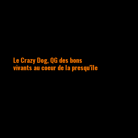
UNCATEGORIZED
Le Crazy Dog, QG des bons
vivants au coeur de la presqu’île
le Crazy Dog, situé au cœur de
Lyon sur la mythique place des
Terreaux, c’est l’endroit
parfait pour venir déguster un
hot-dog ou boire une bière dans
une ambiance conviviale, le
tout sur deux étages avec vue
sur la belle Fontaine
Bartholdi.