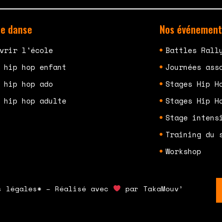
de danse
Nos événement
vrir l'école
Battles Rall
 hip hop enfant
Journées ass
 hip hop ado
Stages Hip H
 hip hop adulte
Stages Hip H
Stage intens
Training du 
Workshop
s légales* – Réalisé avec
par TakaMouv’