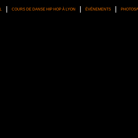
L
COURS DE DANSE HIP HOP À LYON
ÉVÉNEMENTS
PHOTOS/
TÉS
CULTURE HIP HOP
NOS CONSEILS
PLAYLIST