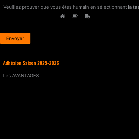
Veuillez prouver que vous êtes humain en sélectionnant
la ta
Adhésion Saison 2025-2026
Les
AVANTAGES
Entraînement
tous les samedis (sur réservat
15% de réduction
sur tous les évènements (wo
Tarif réduit
sur les cours particuliers
Evènements exclusifs adhérent·e
(soirée d’in