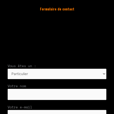
Formulaire de contact
À compléter et envoyer en cliquant
sur le bouton en bas du formulaire !
Nous vous répondrons par mail
rapidement
Vous êtes un :
Votre nom
Votre e-mail