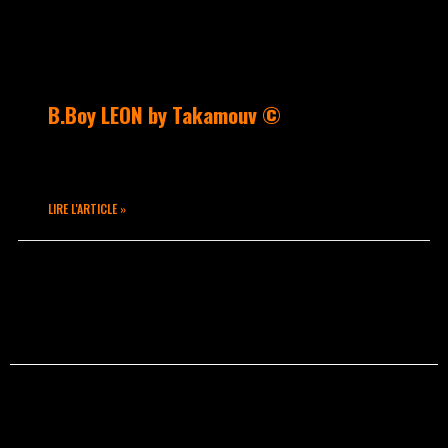
B.Boy LEON by Takamouv ©
B.Boy LEON reprezent !!
LIRE L'ARTICLE »
février 3, 2015
Aucun commentaire