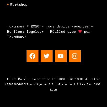
Workshop
Takamouv © 2026 – Tous droits Réservés –
Mentions légales* – Réalisé avec
par
TakaMouv’
F
T
Y
I
a
w
o
n
c
i
u
s
e
t
t
t
b
t
u
a
* Taka Mouv’ – association loi 1901 – W691078603 – siret
o
e
b
g
44364988400022 – siège social : 4 rue de l’Arbre Sec 69001
o
r
e
r
Lyon
k
a
m