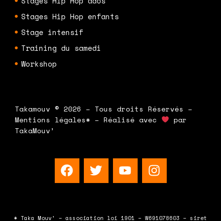
Stages Hip Hop ados
Stages Hip Hop enfants
Stage intensif
Training du samedi
Workshop
Takamouv © 2026 – Tous droits Réservés –
Mentions légales* – Réalisé avec
par
TakaMouv’
F
T
Y
I
a
w
o
n
c
i
u
s
e
t
t
t
b
t
u
a
* Taka Mouv’ – association loi 1901 – W691078603 – siret