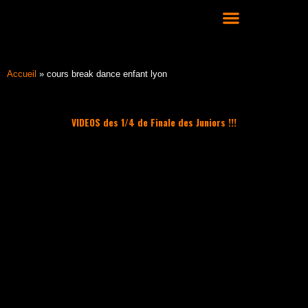
Aller
au
contenu
COURS DE DANSE HIP HOP À LYON
Accueil
»
cours break dance enfant lyon
VIDEOS des 1/4 de Finale des Juniors !!!
Filter les articles :
TOUS
ACTUALITÉS
CULTURE HIP HOP
NOS CONSEILS
PLAYLIST
UNCATEGORIZED