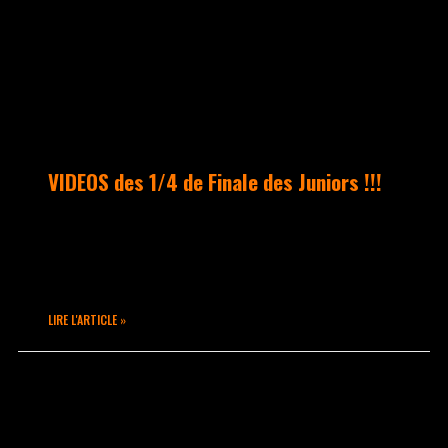
VIDEOS des 1/4 de Finale des Juniors !!!
2 Catégories en 1/4 présentes lors du
Battle Takamouv 9ème Round JUNIOR &
B.BOYING Junior
LIRE L'ARTICLE »
avril 3, 2016
Aucun commentaire