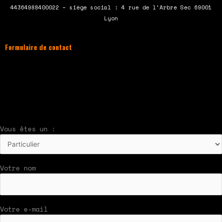
o
e
b
g
44364988400022 – siège social : 4 rue de l’Arbre Sec 69001
o
r
e
r
Lyon
k
a
m
Formulaire de contact
À compléter et envoyer en cliquant sur le
bouton en bas du formulaire !
Nous vous répondrons par mail rapidement
Vous êtes un :
Votre nom
Votre e-mail