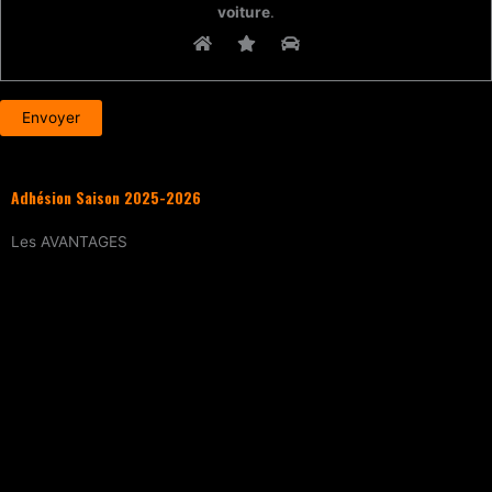
voiture
.
Adhésion Saison 2025-2026
Les
AVANTAGES
Entraînement
tous les samedis (sur
réservation)
15% de réduction
sur tous les évènements
(workshops, stages enfants, stage
intensif, battles, soirées DJ Set, etc.)
Tarif réduit
sur les cours particuliers
Evènements exclusifs adhérent·e
(soirée
d’intégration, repas, etc.)