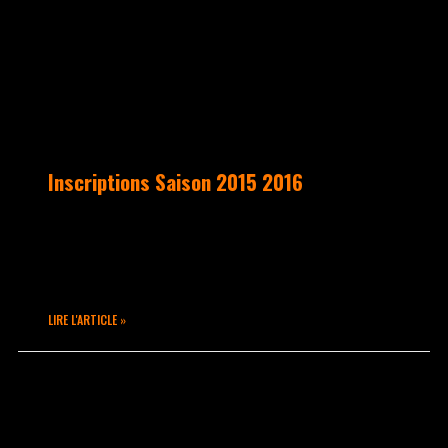
Inscriptions Saison 2015 2016
La nouvelle saison arrive… Alors venez
vite vous inscrire lors de notre
permanence 😉
LIRE L'ARTICLE »
août 25, 2015
Aucun commentaire