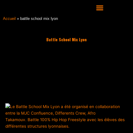
Aller
au
contenu
COURS DE DANSE HIP HOP À LYON
Accueil
»
battle school mix lyon
Battle School Mix Lyon
Filter les articles :
TOUS
ACTUALITÉS
CULTURE HIP HOP
NOS CONSEILS
PLAYLIST
ACTUALITÉS