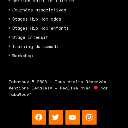
Battles Rally Of Culture
Journées associatives
Stages Hip Hop ados
Stages Hip Hop enfants
Stage intensif
Training du samedi
Workshop
Takamouv © 2026 – Tous droits Réservés –
Mentions légales* – Réalisé avec
par
TakaMouv’
F
T
Y
I
a
w
o
n
c
i
u
s