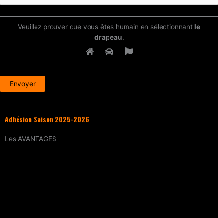
Veuillez prouver que vous êtes humain en sélectionnant
le
drapeau
.
Adhésion Saison 2025-2026
Les
AVANTAGES
Entraînement
tous les samedis (sur
réservation)
15% de réduction
sur tous les évènements
(workshops, stages enfants, stage
intensif, battles, soirées DJ Set, etc.)
Tarif réduit
sur les cours particuliers