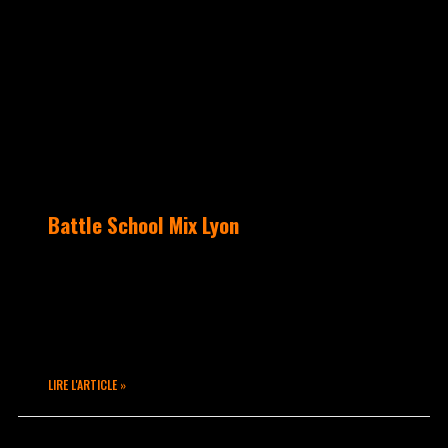
Battle School Mix Lyon
Battle School Mix Lyon en collaboration
entre la MJC Confluence, Differents
Crew, Afro Mundo et Takamouv. Battle
Hip Hop Freestyle entre élèves
LIRE L'ARTICLE »
mai 1, 2023
Aucun commentaire