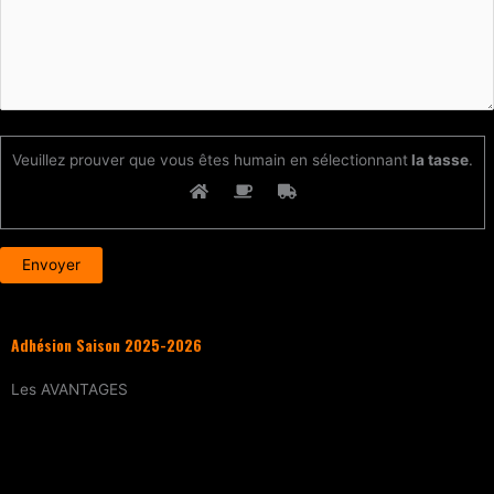
Veuillez prouver que vous êtes humain en sélectionnant
la tasse
.
Adhésion Saison 2025-2026
Les
AVANTAGES
Entraînement
tous les samedis (sur
réservation)
15% de réduction
sur tous les évènements