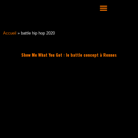
Aller
au
contenu
COURS DE DANSE HIP HOP À LYON
Accueil
»
battle hip hop 2020
Show Me What You Got : le battle concept à Rennes
Filter les articles :
TOUS
ACTUALITÉS
CULTURE HIP HOP
NOS CONSEILS
PLAYLIST
ACTUALITÉS