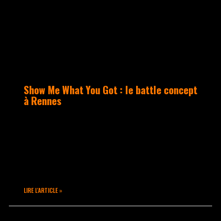
Show Me What You Got : le battle concept
à Rennes
Samedi 4 avril à Rennes, le SMWYG
propose un concept unique : la
cohabitation de l’improvisation,
discipline caractéristique des battles,
et de la chorégraphie
LIRE L'ARTICLE »
mars 12, 2020
Aucun commentaire