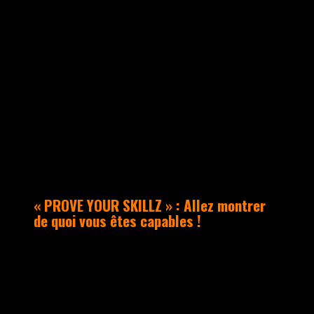
ACTUALITÉS
« PROVE YOUR SKILLZ » : Allez montrer
de quoi vous êtes capables !
Le dimanche 29 mars à Aubagne se
tiendra l’événement Hip Hop “PROVE YOUR
SKILLZ”, organisé par le collectif
marseillais F2D.