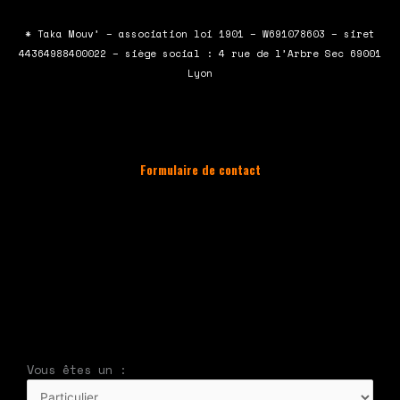
e
t
t
t
b
t
u
a
* Taka Mouv’ – association loi 1901 – W691078603 – siret
o
e
b
g
44364988400022 – siège social : 4 rue de l’Arbre Sec 69001
o
r
e
r
Lyon
k
a
m
Formulaire de contact
À compléter et envoyer en cliquant
sur le bouton en bas du formulaire !
Nous vous répondrons par mail
rapidement
Vous êtes un :