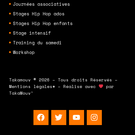
Journées associatives
Stages Hip Hop ados
Stages Hip Hop enfants
Stage intensif
Training du samedi
Workshop
Takamouv © 2026 – Tous droits Réservés –
Mentions légales* – Réalisé avec
par
TakaMouv’
F
T
Y
I
a
w
o
n
c
i
u
s