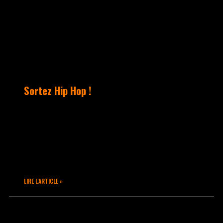
Sortez Hip Hop !
Cédric Attala nous propose son
évènement national, que l’on retrouve
depuis de nombreuses années maintenant.
Ca se passera à Bourg en Bresse (01) le
samedi 14
LIRE L'ARTICLE »
janvier 17, 2015
Aucun commentaire