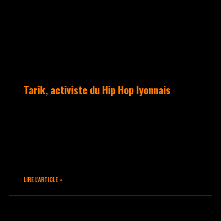
Tarik, activiste du Hip Hop lyonnais
Il travaille à accompagner, développer
et donner une voix aux artistes
régionaux, notamment grâce à l’émission
BambooxStation qu’il anime tous les
dimanches à 20h
LIRE L'ARTICLE »
février 20, 2020
Aucun commentaire