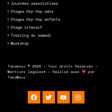
Journées associatives
Stages Hip Hop ados
Stages Hip Hop enfants
Stage intensif
Training du samedi
Workshop
Takamouv © 2026 – Tous droits Réservés –
Mentions légales* – Réalisé avec
par
TakaMouv’
F
T
Y
I
a
w
o
n
c
i
u
s