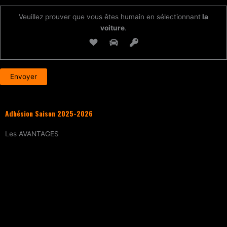
Veuillez prouver que vous êtes humain en sélectionnant
la
voiture
.
Adhésion Saison 2025-2026
Les
AVANTAGES
Entraînement
tous les samedis (sur
réservation)
15% de réduction
sur tous les évènements
(workshops, stages enfants, stage
intensif, battles, soirées DJ Set, etc.)
Tarif réduit
sur les cours particuliers
Evènements exclusifs adhérent·e
(soirée