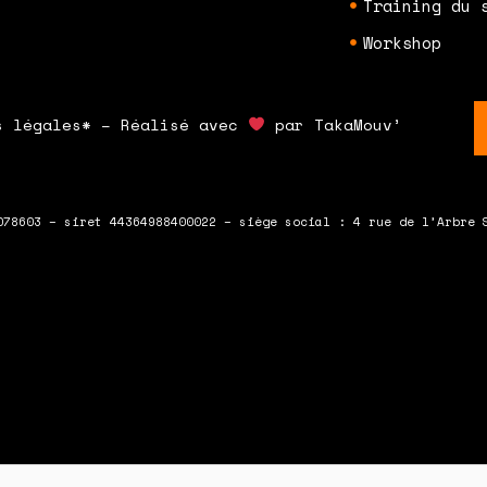
Training du 
Workshop
s légales* – Réalisé avec
par TakaMouv’
078603 – siret 44364988400022 – siège social : 4 rue de l’Arbre 
 en bas du formulaire !