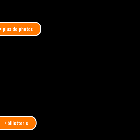
> plus de photos
kshop Popping d’exception !
nt vite !
 à notre newsletter (formulaire ci-dessous).
> billetterie