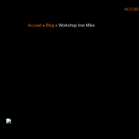
Aller
ACCUEI
au
contenu
Accueil
»
Blog
»
Workshop Iron Mike