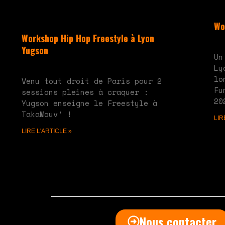
Wo
Workshop Hip Hop Freestyle à Lyon
mai
Yugson
Un
juin 10, 2024
Aucun commentaire
Ly
lo
Venu tout droit de Paris pour 2
Fu
sessions pleines à craquer :
20
Yugson enseigne le Freestyle à
TakaMouv’ !
LIR
LIRE L'ARTICLE »
Nous contacter