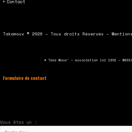
Contact
Takamouv © 2026 – Tous droits Réservés – Mention
* Taka Mouv’ – association loi 1901 – W691
Formulaire de contact
À compléter et envoyer en cliquant sur le bouton
Nous vous répondrons par mail rapidement
Vous êtes un :