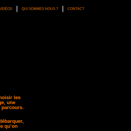
VIDÉOS
QUI SOMMES NOUS ?
CONTACT
oisir les
ge, une
e parcours.
 débarquer,
ce qu’on