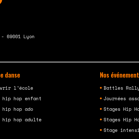
 - 69001 Lyon
de danse
Nos événement
vrir l'école
Battles Rall
 hip hop enfant
Journées ass
 hip hop ado
Stages Hip H
 hip hop adulte
Stages Hip H
Stage intens