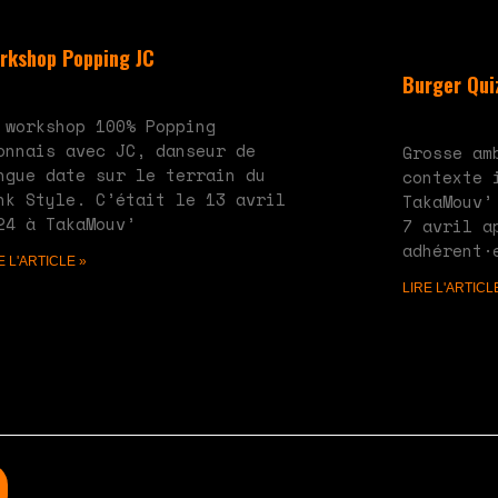
rkshop Popping JC
Burger Quiz
 28, 2024
Aucun commentaire
mai 20, 2024
A
 workshop 100% Popping
onnais avec JC, danseur de
Grosse am
ngue date sur le terrain du
contexte 
nk Style. C’était le 13 avril
TakaMouv’
24 à TakaMouv’
7 avril a
adhérent·
E L'ARTICLE »
LIRE L'ARTICL