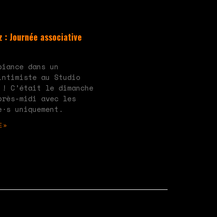
 : Journée associative
ucun commentaire
biance dans un
intimiste au Studio
 ! C’était le dimanche
près-midi avec les
e·s uniquement.
E »