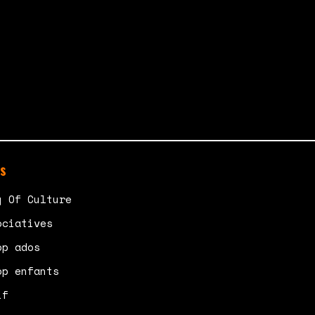
s
y Of Culture
ociatives
op ados
op enfants
if