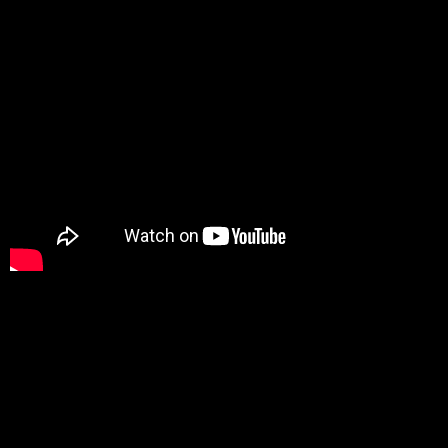
Prochaines vidéos à suivre : les 1/2 Finales du
Battle Takamouv 9ème Round !!