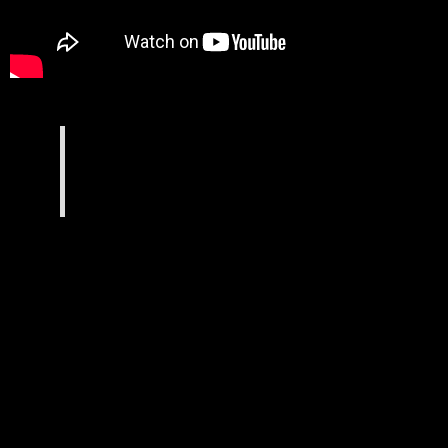
SHOW B.BOYING
Présenté par les RECKLESS Crew,
tous élèves au Centre de Danses Hip Hop
Takamouv,
coachés et chorégraphiés par Big Size, leur
professeur…