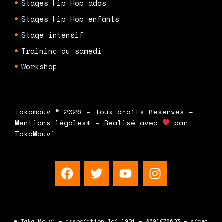
Stages Hip Hop ados
Stages Hip Hop enfants
Stage intensif
Training du samedi
Workshop
Takamouv © 2026 – Tous droits Réservés –
Mentions légales* – Réalisé avec
par
TakaMouv’
F
T
Y
I
a
w
o
n
c
i
u
s
e
t
t
t
b
t
u
a
* Taka Mouv’ – association loi 1901 – W691078603 – siret