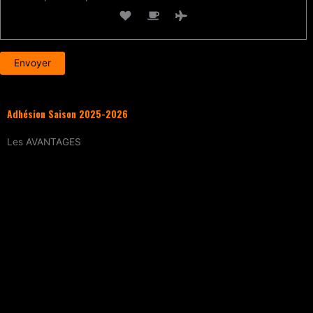
Adhésion Saison 2025-2026
Les
AVANTAGES
Entraînement
tous les samedis (sur
réservation)
15% de réduction
sur tous les évènements
(workshops, stages enfants, stage
intensif, battles, soirées DJ Set, etc.)
Tarif réduit
sur les cours particuliers
Evènements exclusifs adhérent·e
(soirée
d’intégration, repas, etc.)