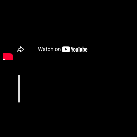
SHOW FUNKY Dance ©
Danse créée par RedLocks & Big Size,
Démonstration de Funky Dance par les élèves du
Centre de Danses Hip Hop Takamouv…