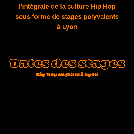
l’intégrale de la culture Hip Hop
sous forme de stages polyvalents
à Lyon
Dates des stages
Hip Hop enfants à Lyon
Retrouvez-nous pour 3 stages enfants de 3
jours chacun :
23/24/25 Octobre de 14h à 18h
19/20/21 Février de 14h à 18h
15/16/17 Avril de 14h à 18h