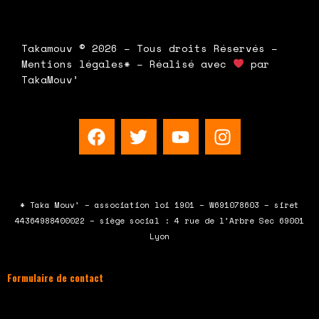
Takamouv © 2026 – Tous droits Réservés –
Mentions légales* – Réalisé avec
par
TakaMouv’
F
T
Y
I
a
w
o
n
c
i
u
s
e
t
t
t
b
t
u
a
* Taka Mouv’ – association loi 1901 – W691078603 – siret
o
e
b
g
44364988400022 – siège social : 4 rue de l’Arbre Sec 69001
o
r
e
r
Lyon
k
a
m
Formulaire de contact
À compléter et envoyer en cliquant sur le