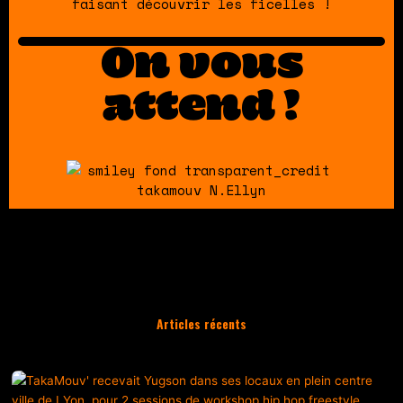
faisant découvrir les ficelles !
On vous
attend !
Articles récents