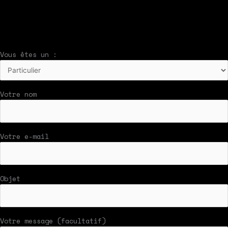
bouton en bas du formulaire !
Nous vous répondrons par mail rapidement
Vous êtes un :
Votre nom
Votre e-mail
Objet
Votre message (facultatif)