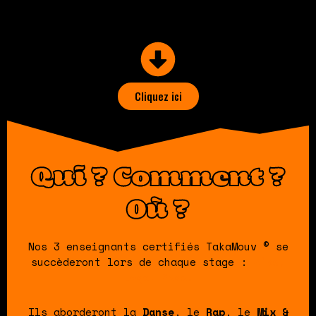
Toutes les informations concernant nos stages
enfants sont sur notre site ici :
Cliquez ici
Qui ? Comment ?
Où ?
Nos 3 enseignants certifiés TakaMouv © se
succèderont lors de chaque stage :
Ziks,
Lego, Pada.
Ils aborderont la
Danse
, le
Rap
, le
Mix &