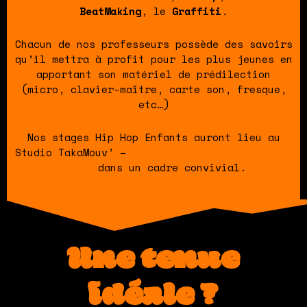
BeatMaking
, le
Graffiti
.
Chacun de nos professeurs possède des savoirs
qu’il mettra à profit pour les plus jeunes en
apportant son matériel de prédilection
(micro, clavier-maître, carte son, fresque,
etc…)
Nos stages Hip Hop Enfants auront lieu au
Studio TakaMouv’
–
4 rue de l’Arbre Sec, Lyon
1er –
dans un cadre convivial.
Une tenue
idéale ?