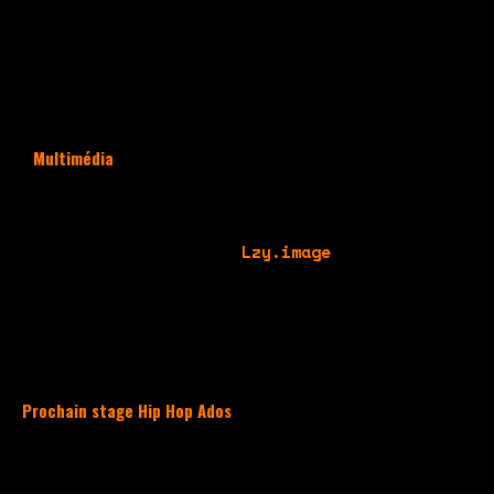
TakaMouv’.
Certains des jeunes sont chez nous
depuis le plus jeune âge.
Multimédia
Nous avons cette chance d’avoir
2
photographes
pour cette session stage ados
avec
Karim Chelly
et
Lzy.image
La vidéo également, made in
Nessya
😉
Prochain stage Hip Hop Ados
les 22 & 23 février 2024