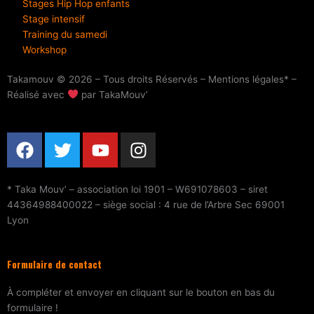
Stages Hip Hop enfants
Stage intensif
Training du samedi
Workshop
Takamouv © 2026 – Tous droits Réservés – Mentions légales* –
Réalisé avec
par TakaMouv’
F
T
Y
I
a
w
o
n
c
i
u
s
e
t
t
t
* Taka Mouv’ – association loi 1901 – W691078603 – siret
44364988400022 – siège social : 4 rue de l’Arbre Sec 69001
b
t
u
a
Lyon
o
e
b
g
o
r
e
r
k
a
Formulaire de contact
m
À compléter et envoyer en cliquant sur le bouton en bas du
formulaire !