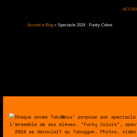
Aller
ACCUEI
au
contenu
Accueil
»
Blog
»
Spectacle 2024 : Funky Colors