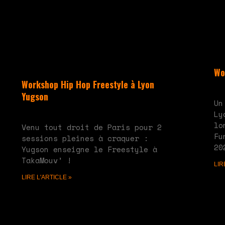
Wo
Workshop Hip Hop Freestyle à Lyon
mai
Yugson
Un
juin 10, 2024
Aucun commentaire
Ly
lo
Venu tout droit de Paris pour 2
Fu
sessions pleines à craquer :
20
Yugson enseigne le Freestyle à
TakaMouv’ !
LIR
LIRE L'ARTICLE »