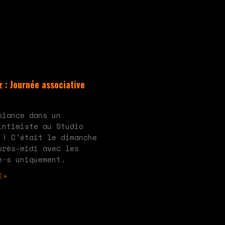
 : Journée associative
ucun commentaire
biance dans un
intimiste au Studio
 ! C’était le dimanche
près-midi avec les
e·s uniquement.
E »