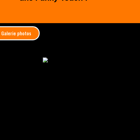
Galerie photos
lus de 200
on
“Funky
étaient joués
s étaient
ous les
à chaque