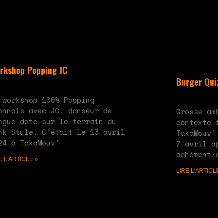
rkshop Popping JC
Burger Quiz
 28, 2024
Aucun commentaire
mai 20, 2024
A
 workshop 100% Popping
onnais avec JC, danseur de
Grosse am
ngue date sur le terrain du
contexte 
nk Style. C’était le 13 avril
TakaMouv’
24 à TakaMouv’
7 avril a
adhérent·
E L'ARTICLE »
LIRE L'ARTICL