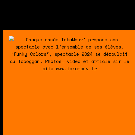
individu sur la scène. C’est un moment de part
découverte !