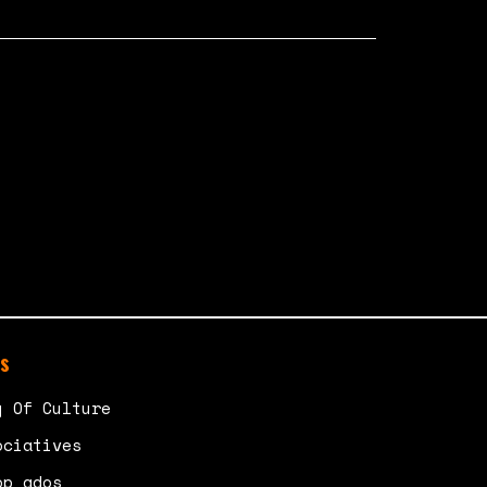
s
y Of Culture
ociatives
op ados