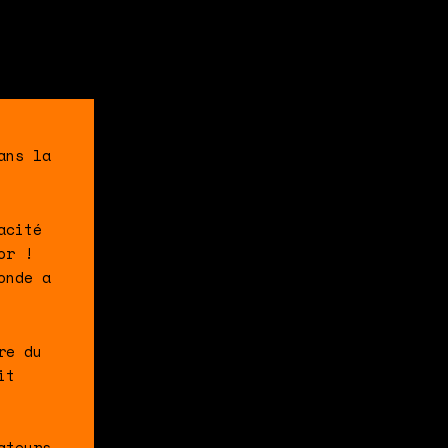
ans la
acité
or !
onde a
re du
it
ateurs.