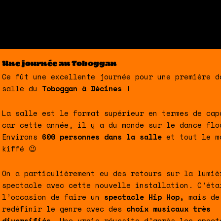
age et de
Une journée au Toboggan
Ce fût une excellente journée pour une première d
salle du
Toboggan à Décines !
La salle est le format supérieur en termes de cap
car cette année, il y a du monde sur le dance flo
Environs
600 personnes dans la salle
et tout le m
kiffé 😉
On a particulièrement eu des retours sur la lumiè
spectacle avec cette nouvelle installation.
C’éta
l’occasion de faire un
spectacle Hip Hop,
mais de
redéfinir le genre avec des
choix musicaux très
diversifiés.
Une vraie réussite d’après les spect