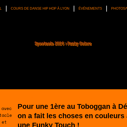
L
COURS DE DANSE HIP HOP À LYON
ÉVÉNEMENTS
PHOTOS/
Spectacle 2024 : Funky Colors
Spectacle 2024 "Funky Colors"
Pour une 1ère au Toboggan à Dé
on a fait les choses en couleurs
une Funky Touch !