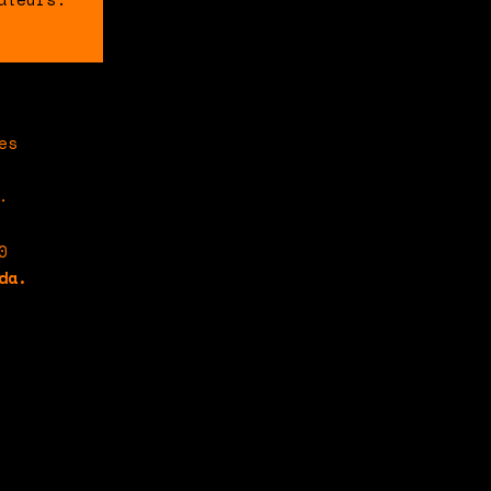
es
.
0
da.