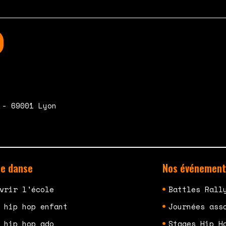
 - 69001 Lyon
de danse
Nos événement
vrir l'école
Battles Rall
 hip hop enfant
Journées ass
 hip hop ado
Stages Hip H