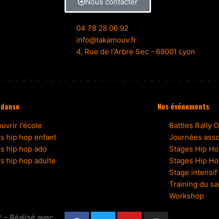
Nous contacter
04 78 28 06 92
info@takamouv.fr
4, Rue de l'Arbre Sec - 69001 Lyon
 danse
Nos événements
uvrir l'école
Battles Rally 
s hip hop enfant
Journées asso
s hip hop ado
Stages Hip Ho
s hip hop adulte
Stages Hip Ho
Stage intensif
Training du s
Workshop
F
T
Y
I
 – Réalisé avec