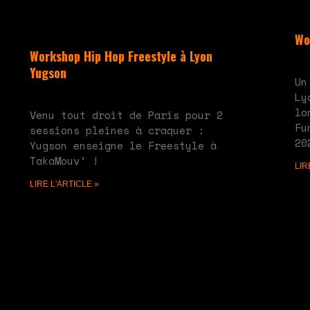
Wo
Workshop Hip Hop Freestyle à Lyon
mai
Yugson
Un
juin 10, 2024
Aucun commentaire
Ly
lo
Venu tout droit de Paris pour 2
Fu
sessions pleines à craquer :
20
Yugson enseigne le Freestyle à
TakaMouv’ !
LIR
LIRE L'ARTICLE »