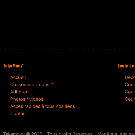
TakaMouv'
Ecole de
Accueil
Déco
Qui sommes-nous ?
Cour
Adhérer
Cour
Photos / vidéos
Cour
Accès rapides à tous nos liens
Contact
Takamouv © 2026 – Tous droits Réservés – Mentions légales*