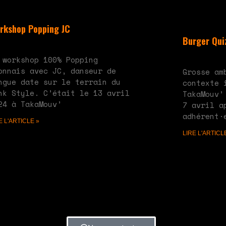
rkshop Popping JC
Burger Quiz
 28, 2024
Aucun commentaire
mai 20, 2024
A
 workshop 100% Popping
onnais avec JC, danseur de
Grosse am
ngue date sur le terrain du
contexte 
nk Style. C’était le 13 avril
TakaMouv’
24 à TakaMouv’
7 avril a
adhérent·
E L'ARTICLE »
LIRE L'ARTICL