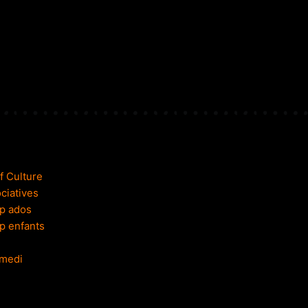
Of Culture
ciatives
p ados
p enfants
amedi