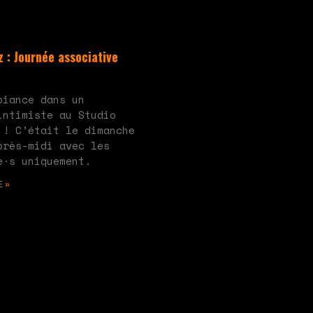
 : Journée associative
ucun commentaire
biance dans un
intimiste au Studio
 ! C’était le dimanche
près-midi avec les
e·s uniquement.
E »