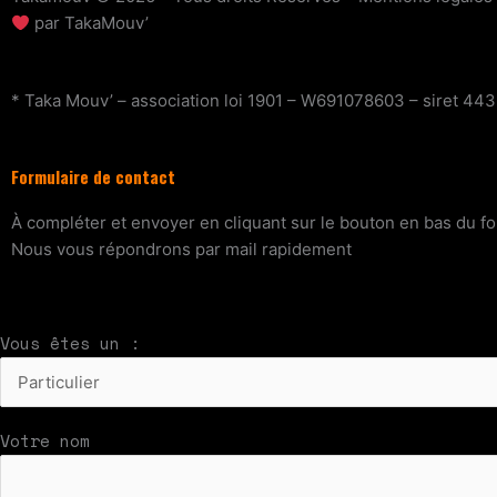
par TakaMouv’
* Taka Mouv’ – association loi 1901 – W691078603 – siret 443
Formulaire de contact
À compléter et envoyer en cliquant sur le bouton en bas du fo
Nous vous répondrons par mail rapidement
Vous êtes un :
Votre nom