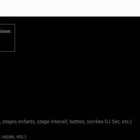
aison
.
ages enfants, stage intensif, battles, soirées DJ Set, etc.)
 repas, etc.)