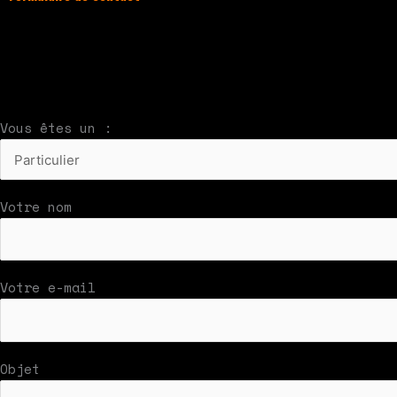
À compléter et envoyer en cliquant sur le bouton
Nous vous répondrons par mail rapidement
Vous êtes un :
Votre nom
Votre e-mail
Objet