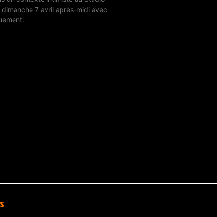
e dimanche 7 avril après-midi avec
quement.
s