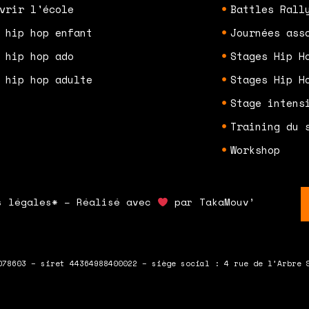
vrir l'école
Battles Rall
 hip hop enfant
Journées ass
 hip hop ado
Stages Hip H
 hip hop adulte
Stages Hip H
Stage intens
Training du 
Workshop
s légales* – Réalisé avec
par TakaMouv’
078603 – siret 44364988400022 – siège social : 4 rue de l’Arbre 