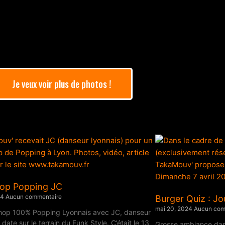
Je veux voir plus de photos !
op Popping JC
24
Aucun commentaire
Burger Quiz : Jo
mai 20, 2024
Aucun com
hop 100% Popping Lyonnais avec JC, danseur
date sur le terrain du Funk Style. C’était le 13
Grosse ambiance dans