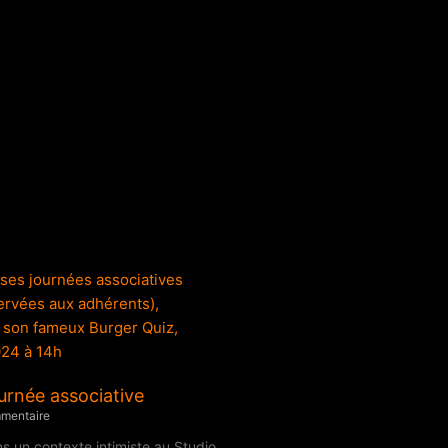
urnée associative
mentaire
 un contexte intimiste au Studio