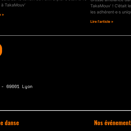
4 à TakaMouv’
TakaMouv’ ! C’était l
les adhérent·e·s uni
e »
Lire l'article »
 - 69001 Lyon
de danse
Nos événement