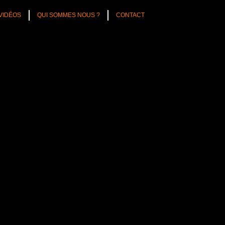
VIDÉOS
QUI SOMMES NOUS ?
CONTACT
asino à Albertville. Première 
e premier show de la saison. 
 maximum sur scène. Pendant 10 
e ainsi qu’un battle réussi, les 
 Oh enfin quelque chose qui se 
 courses ! ».
, après une troisième et 