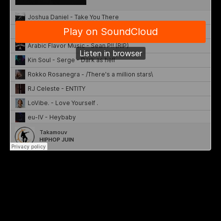
Pour ce mois de Juin on vous a
concocté une
playlist Hip Hop
avec Dj Pada
à la sélection.