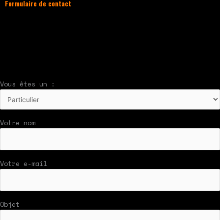
Formulaire de contact
À compléter et envoyer en cliquant sur le
bouton en bas du formulaire !
Nous vous répondrons par mail rapidement
Vous êtes un :
Votre nom
Votre e-mail
Objet