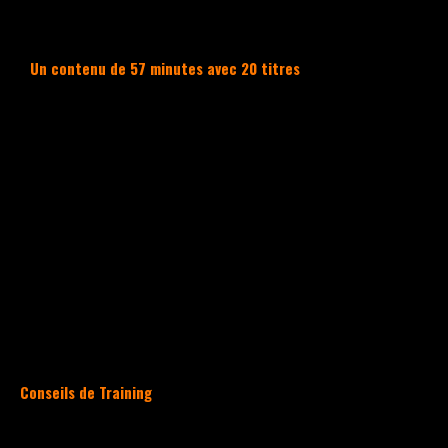
nouvelle génération.
Un contenu de 57 minutes avec 20 titres
La playlist est composée de
20 titres
pour
une durée totale de
56 minutes 57 secondes.
Vous trouverez des artistes comme
See Dee,
Createxr
ou encore
Arabic Flavor Music
qui
représentent les battles Hip Hop Français
en termes de musique.
Il y a
essentiellement des artistes
français
, mais vous trouverez d’autres
origines dans la playlist.
Conseils de Training
Playlist de Juin, c’est le retour du soleil,