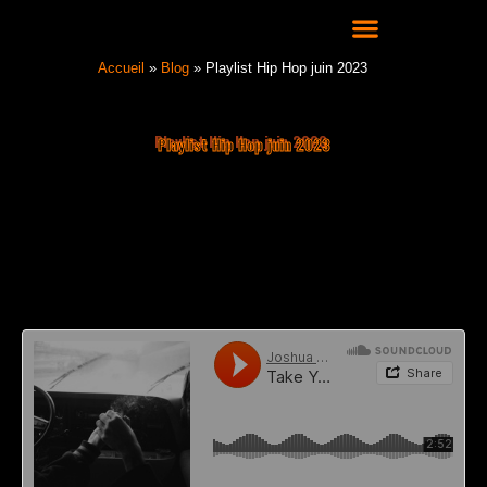
Aller
au
contenu
COURS DE DANSE HIP HOP À LYON
Accueil
»
Blog
»
Playlist Hip Hop juin 2023
Playlist Hip Hop juin 2023