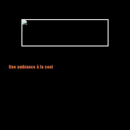
Une ambiance à la cool
Cette playlist Hip Hop Juin 2023 est
orientée
Chill & Exploration.
La musique
reste riche pour proposer de beaux passages
de danse.
La liste est légèrement hybride avec des
sons entre le
Hip Hop
et le
Lo-fi
dans une
ambiance à l’ancienne avec ces titres