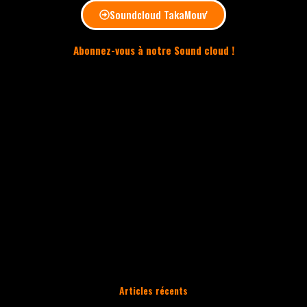
Soundcloud TakaMouv'
Abonnez-vous à notre Sound cloud !
Chaque mois, une playlist ou une mixtape est
mise en ligne sur le Soundcloud TakaMouv’.
Soyez informé à chaque nouveauté :
Abonnez-vous 🙂
Articles récents