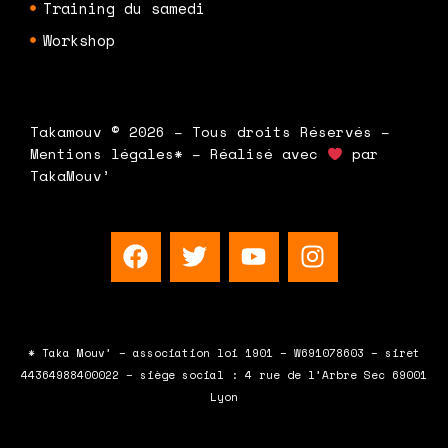
Training du samedi
Workshop
Takamouv © 2026 – Tous droits Réservés –
Mentions légales* – Réalisé avec
par
TakaMouv’
F
T
Y
I
a
w
o
n
c
i
u
s
e
t
t
t
b
t
u
a
* Taka Mouv’ – association loi 1901 – W691078603 – siret
o
e
b
g
44364988400022 – siège social : 4 rue de l’Arbre Sec 69001
o
r
e
r
Lyon
k
a
m