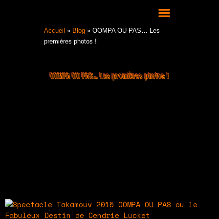
Aller
au
contenu
COURS DE DANSE HIP HOP À LYON
Accueil
»
Blog
»
OOMPA OU PAS… Les
premières photos !
OOMPA OU PAS… Les premières photos !
Un énorme merci à Lucie PAMPURI, qui nous a
fait la joie de prendre de superbes clichés
samedi dernier..