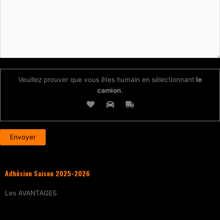
Veuillez prouver que vous êtes humain en sélectionnant
le
camion
.
Adhésion Saison 2025-2026
Les
AVANTAGES
Entraînement
tous les samedis (sur