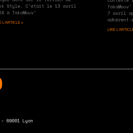
contexte 
nk Style. C’était le 13 avril
TakaMouv’
24 à TakaMouv’
7 avril a
adhérent·
E L'ARTICLE »
LIRE L'ARTICL
 - 69001 Lyon