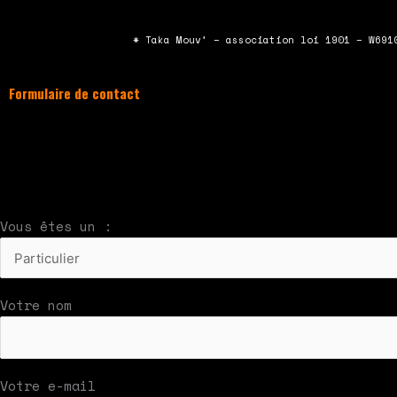
* Taka Mouv’ – association loi 1901 – W691
Formulaire de contact
À compléter et envoyer en cliquant sur le bouton
Nous vous répondrons par mail rapidement
Vous êtes un :
Votre nom
Votre e-mail