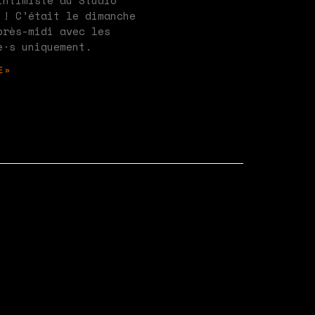
intimiste au Studio
 ! C’était le dimanche
près-midi avec les
e·s uniquement.
E »