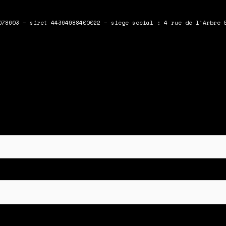
078603 – siret 44364988400022 – siège social : 4 rue de l’Arbre 
 en bas du formulaire !