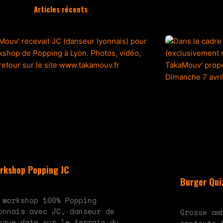
Articles récents
rkshop Popping JC
Burger Quiz
 28, 2024
Aucun commentaire
mai 20, 2024
A
 workshop 100% Popping
onnais avec JC, danseur de
Grosse am
ngue date sur le terrain du