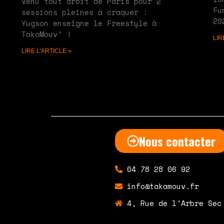
Venu tout droit de Paris pour 2
Fu
sessions pleines à craquer :
20
Yugson enseigne le Freestyle à
TakaMouv’ !
LIR
LIRE L'ARTICLE »
Nous contacter
04 78 28 06 92
info@takamouv.fr
4, Rue de l'Arbre Sec