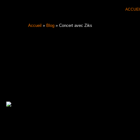
Aller
ACCUEI
au
contenu
Accueil
»
Blog
»
Concert avec Ziks