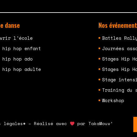
de danse
Nos événement
vrir l'école
Battles Rall
 hip hop enfant
Journées ass
 hip hop ado
Stages Hip H
 hip hop adulte
Stages Hip H
Stage intens
Training du 
Workshop
s légales* – Réalisé avec
par TakaMouv’