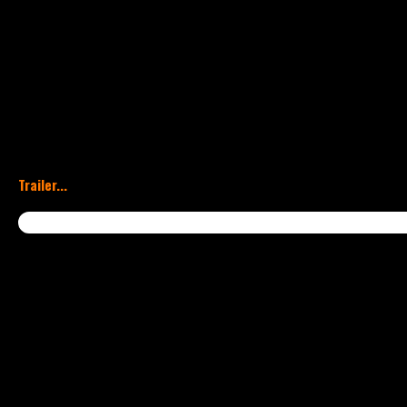
Artiste complet, talentueux et désireux d’avanc
Ziks nous réserve encore grand nombre de surpri
Trailer...