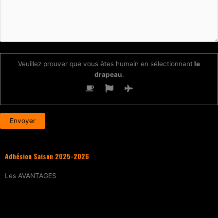
Veuillez prouver que vous êtes humain en sélectionnant
le
drapeau
.
Adhésion Saison 2025-2026
Les
AVANTAGES
Entraînement
tous les samedis (sur
réservation)
15% de réduction
sur tous les évènements